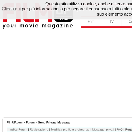
Questo sito utilizza cookie, anche di terze parti
Clicca qui
per più informazioni o per negare il consenso a tutti o a
suo elemento accon
Film
TV
C
FilmUP.com
>
Forum
>
Send Private Message
Indice Forum
|
Registrazione
|
Modifica profilo e preferenze
|
Messaggi privati
|
FAQ
|
Reg