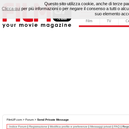
Questo sito utilizza cookie, anche di terze parti
Clicca qui
per più informazioni o per negare il consenso a tutti o a
suo elemento accon
Film
TV
C
FilmUP.com
>
Forum
>
Send Private Message
Indice Forum
|
Registrazione
|
Modifica profilo e preferenze
|
Messaggi privati
|
FAQ
|
Reg