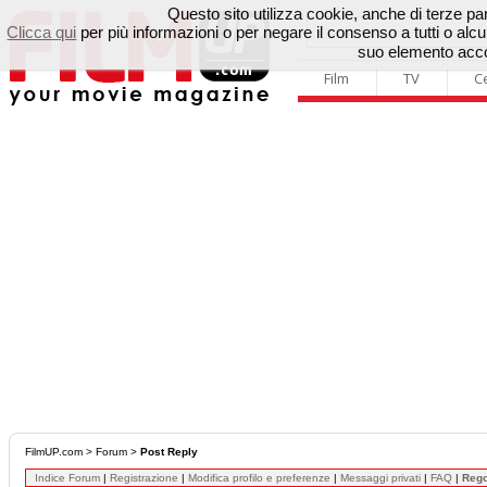
Questo sito utilizza cookie, anche di terze parti
Clicca qui
per più informazioni o per negare il consenso a tutti o a
suo elemento accon
Film
TV
C
FilmUP.com
>
Forum
>
Post Reply
Indice Forum
|
Registrazione
|
Modifica profilo e preferenze
|
Messaggi privati
|
FAQ
|
Reg