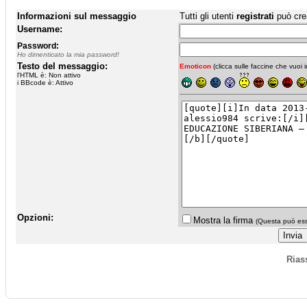
Informazioni sul messaggio
Tutti gli utenti
registrati
può cre
Username:
Password:
Ho dimenticato la mia password!
Testo del messaggio:
Emoticon
(clicca sulle faccine che vuoi in
l'HTML è: Non attivo
i BBcode è: Attivo
Opzioni:
Mostra la firma
(Questa può esse
Rias