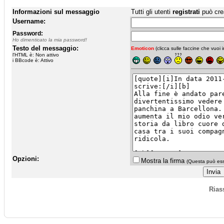
Informazioni sul messaggio
Tutti gli utenti
registrati
può cre
Username:
Password:
Ho dimenticato la mia password!
Testo del messaggio:
Emoticon
(clicca sulle faccine che vuoi in
l'HTML è: Non attivo
i BBcode è: Attivo
Opzioni:
Mostra la firma
(Questa può esse
Rias