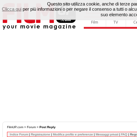
Questo sito utilizza cookie, anche di terze parti
Clicca qui
per più informazioni o per negare il consenso a tutti o a
suo elemento accon
Film
TV
C
FilmUP.com
>
Forum
>
Post Reply
Indice Forum
|
Registrazione
|
Modifica profilo e preferenze
|
Messaggi privati
|
FAQ
|
Reg