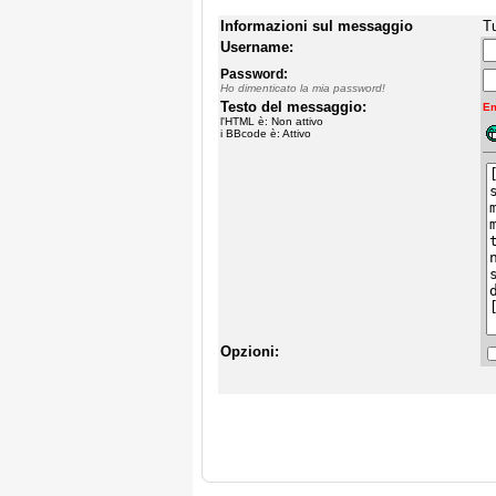
Informazioni sul messaggio
Tu
Username:
Password:
Ho dimenticato la mia password!
Testo del messaggio:
Em
l'HTML è: Non attivo
i BBcode è: Attivo
Opzioni: