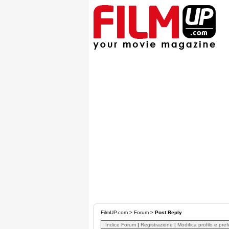
FilmUP.com
>
Forum
>
Post Reply
Indice Forum
|
Registrazione
|
Modifica profilo e pre