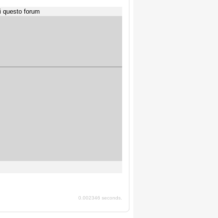
i questo forum
0.002346 seconds.