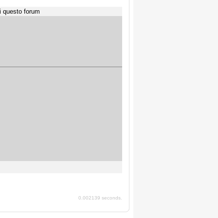
i questo forum
0.002139 seconds.