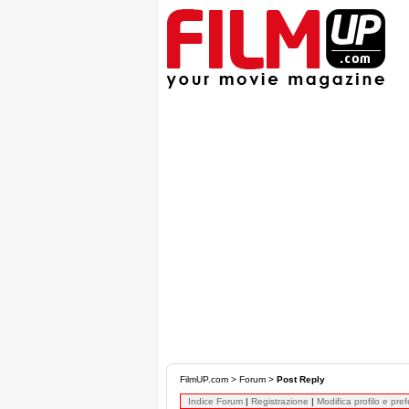
FilmUP.com
>
Forum
>
Post Reply
Indice Forum
|
Registrazione
|
Modifica profilo e pre