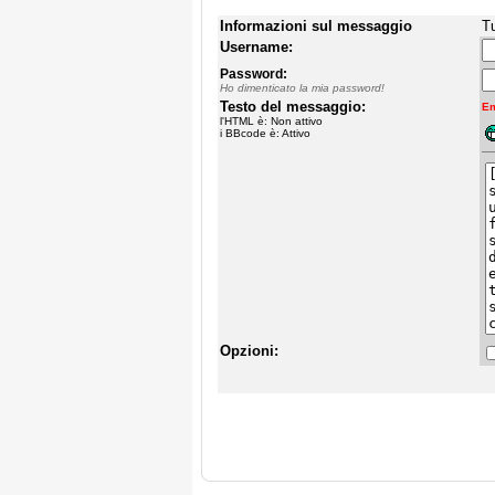
Informazioni sul messaggio
Tu
Username:
Password:
Ho dimenticato la mia password!
Testo del messaggio:
Em
l'HTML è: Non attivo
i BBcode è: Attivo
Opzioni: