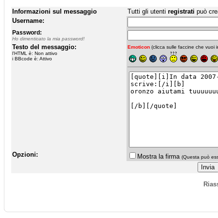
Informazioni sul messaggio
Tutti gli utenti
registrati
può cre
Username:
Password:
Ho dimenticato la mia password!
Testo del messaggio:
Emoticon
(clicca sulle faccine che vuoi in
l'HTML è: Non attivo
i BBcode è: Attivo
Opzioni:
Mostra la firma
(Questa può esse
Rias