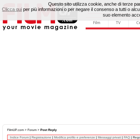
Questo sito utilizza cookie, anche di terze parti
Clicca qui
per più informazioni o per negare il consenso a tutti o a
suo elemento accon
Film
TV
C
FilmUP.com
>
Forum
>
Post Reply
Indice Forum
|
Registrazione
|
Modifica profilo e preferenze
|
Messaggi privati
|
FAQ
|
Reg