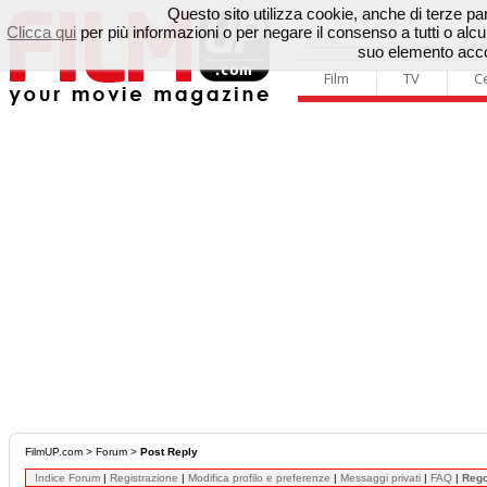
Questo sito utilizza cookie, anche di terze parti
Clicca qui
per più informazioni o per negare il consenso a tutti o a
suo elemento accon
Film
TV
C
FilmUP.com
>
Forum
>
Post Reply
Indice Forum
|
Registrazione
|
Modifica profilo e preferenze
|
Messaggi privati
|
FAQ
|
Reg