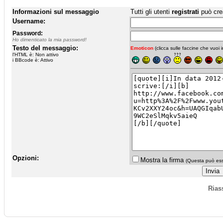
Informazioni sul messaggio
Tutti gli utenti
registrati
può cre
Username:
Password:
Ho dimenticato la mia password!
Testo del messaggio:
Emoticon
(clicca sulle faccine che vuoi in
l'HTML è: Non attivo
i BBcode è: Attivo
Opzioni:
Mostra la firma
(Questa può esse
Rias