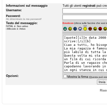
Informazioni sul messaggio
Tutti gli utenti
registrati
può cre
Username:
Password:
Ho dimenticato la mia password!
Testo del messaggio:
Emoticon
(clicca sulle faccine che vuoi in
l'HTML è: Non attivo
i BBcode è: Attivo
Opzioni:
Mostra la firma
(Questa può esse
Rias