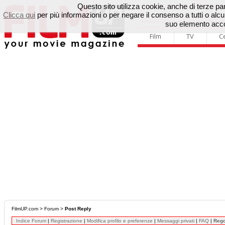
Questo sito utilizza cookie, anche di terze parti
Clicca qui
per più informazioni o per negare il consenso a tutti o a
suo elemento accon
Film
TV
C
FilmUP.com
>
Forum
>
Post Reply
Indice Forum
|
Registrazione
|
Modifica profilo e preferenze
|
Messaggi privati
|
FAQ
|
Reg