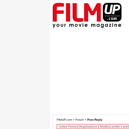
FilmUP.com
>
Forum
>
Post Reply
Indice Forum
|
Registrazione
|
Modifica profilo e pre