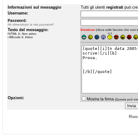
Informazioni sul messaggio
Tutti gli utenti
registrati
può cre
Username:
Password:
Ho dimenticato la mia password!
Testo del messaggio:
Emoticon
(clicca sulle faccine che vuoi in
l'HTML è: Non attivo
i BBcode è: Attivo
Opzioni:
Mostra la firma
(Questa può esse
Rias