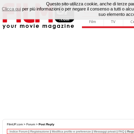
Questo sito utilizza cookie, anche di terze parti
Clicca qui
per più informazioni o per negare il consenso a tutti o a
suo elemento accon
Film
TV
C
FilmUP.com
>
Forum
>
Post Reply
Indice Forum
|
Registrazione
|
Modifica profilo e preferenze
|
Messaggi privati
|
FAQ
|
Reg