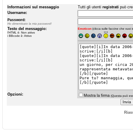
Informazioni sul messaggio
Tutti gli utenti
registrati
può cre
Username:
Password:
Ho dimenticato la mia password!
Testo del messaggio:
Emoticon
(clicca sulle faccine che vuoi in
l'HTML è: Non attivo
i BBcode è: Attivo
Opzioni:
Mostra la firma
(Questa può esse
Rias