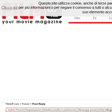
Questo sito utilizza cookie, anche di terze parti
Clicca qui
per più informazioni o per negare il consenso a tutti o a
suo elemento accon
Film
TV
C
FilmUP.com
>
Forum
>
Post Reply
Indice Forum
|
Registrazione
|
Modifica profilo e preferenze
|
Messaggi privati
|
FAQ
|
Reg