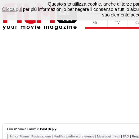
Questo sito utilizza cookie, anche di terze parti
Clicca qui
per più informazioni o per negare il consenso a tutti o a
suo elemento accon
Film
TV
C
FilmUP.com
>
Forum
>
Post Reply
Indice Forum
|
Registrazione
|
Modifica profilo e preferenze
|
Messaggi privati
|
FAQ
|
Reg