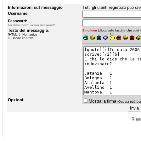
Informazioni sul messaggio
Tutti gli utenti
registrati
può cre
Username:
Password:
Ho dimenticato la mia password!
Testo del messaggio:
Emoticon
(clicca sulle faccine che vuoi in
l'HTML è: Non attivo
i BBcode è: Attivo
Opzioni:
Mostra la firma
(Questa può esse
Rias