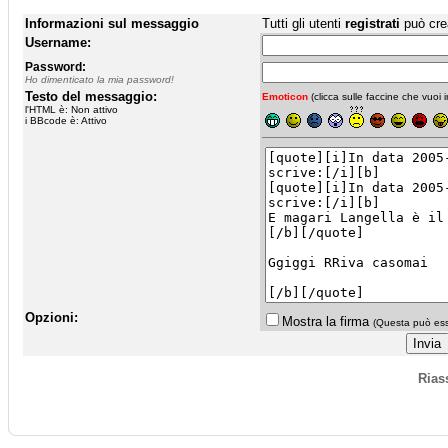
Informazioni sul messaggio
Tutti gli utenti
registrati
può cre
Username:
Password:
Ho dimenticato la mia password!
Testo del messaggio:
Emoticon
(clicca sulle faccine che vuoi in
l'HTML è: Non attivo
i BBcode è: Attivo
Opzioni:
Mostra la firma
(Questa può esse
Rias