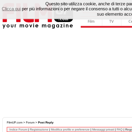
Questo sito utilizza cookie, anche di terze parti
Clicca qui
per più informazioni o per negare il consenso a tutti o a
suo elemento accon
Film
TV
C
FilmUP.com
>
Forum
>
Post Reply
Indice Forum
|
Registrazione
|
Modifica profilo e preferenze
|
Messaggi privati
|
FAQ
|
Reg