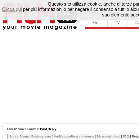
Questo sito utilizza cookie, anche di terze parti
Clicca qui
per più informazioni o per negare il consenso a tutti o a
suo elemento accon
Film
TV
C
FilmUP.com
>
Forum
>
Post Reply
Indice Forum
|
Registrazione
|
Modifica profilo e preferenze
|
Messaggi privati
|
FAQ
|
Reg