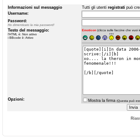
Informazioni sul messaggio
Tutti gli utenti
registrati
può cre
Username:
Password:
Ho dimenticato la mia password!
Testo del messaggio:
Emoticon
(clicca sulle faccine che vuoi in
l'HTML è: Non attivo
i BBcode è: Attivo
Opzioni:
Mostra la firma
(Questa può esse
Rias