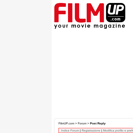
FilmUP.com
>
Forum
>
Post Reply
Indice Forum
|
Registrazione
|
Modifica profilo e pre