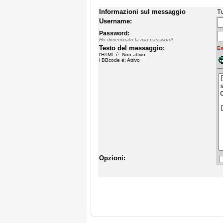
Informazioni sul messaggio
Tu
Username:
Password:
Ho dimenticato la mia password!
Testo del messaggio:
Em
l'HTML è: Non attivo
i BBcode è: Attivo
Opzioni: