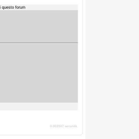
i questo forum
0.003587 seconds.