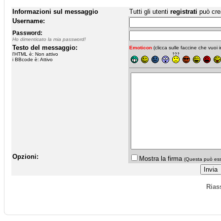
Informazioni sul messaggio
Tutti gli utenti
registrati
può cre
Username:
Password:
Ho dimenticato la mia password!
Testo del messaggio:
Emoticon
(clicca sulle faccine che vuoi in
l'HTML è: Non attivo
i BBcode è: Attivo
Opzioni:
Mostra la firma
(Questa può esse
Rias