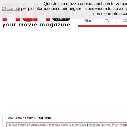
Questo sito utilizza cookie, anche di terze parti
Clicca qui
per più informazioni o per negare il consenso a tutti o a
suo elemento accon
Film
TV
C
FilmUP.com
>
Forum
>
Post Reply
Indice Forum
|
Registrazione
|
Modifica profilo e preferenze
|
Messaggi privati
|
FAQ
|
Reg