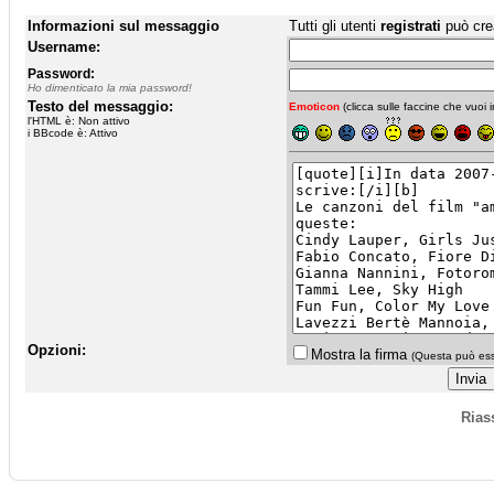
Informazioni sul messaggio
Tutti gli utenti
registrati
può cre
Username:
Password:
Ho dimenticato la mia password!
Testo del messaggio:
Emoticon
(clicca sulle faccine che vuoi in
l'HTML è: Non attivo
i BBcode è: Attivo
Opzioni:
Mostra la firma
(Questa può esse
Rias