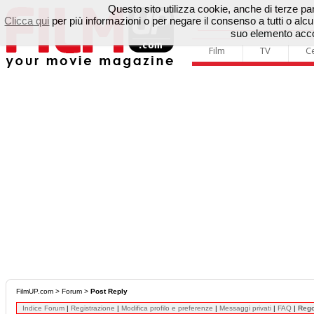
Questo sito utilizza cookie, anche di terze parti
Clicca qui
per più informazioni o per negare il consenso a tutti o a
suo elemento accon
Film
TV
C
FilmUP.com
>
Forum
>
Post Reply
Indice Forum
|
Registrazione
|
Modifica profilo e preferenze
|
Messaggi privati
|
FAQ
|
Reg