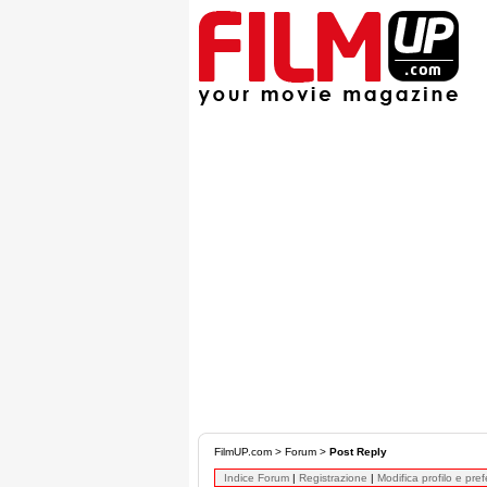
FilmUP.com
>
Forum
>
Post Reply
Indice Forum
|
Registrazione
|
Modifica profilo e pre