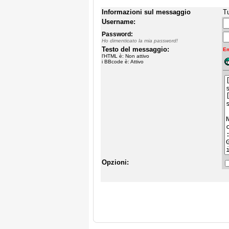
Informazioni sul messaggio
Tu
Username:
Password:
Ho dimenticato la mia password!
Testo del messaggio:
Em
l'HTML è: Non attivo
i BBcode è: Attivo
Opzioni: