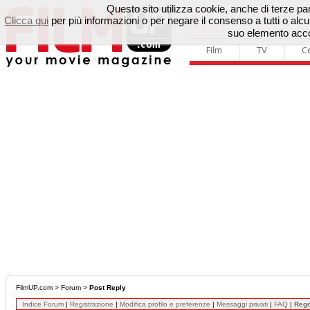
Questo sito utilizza cookie, anche di terze parti
Clicca qui
per più informazioni o per negare il consenso a tutti o a
suo elemento accon
Film
TV
C
FilmUP.com
>
Forum
>
Post Reply
Indice Forum
|
Registrazione
|
Modifica profilo e preferenze
|
Messaggi privati
|
FAQ
|
Reg