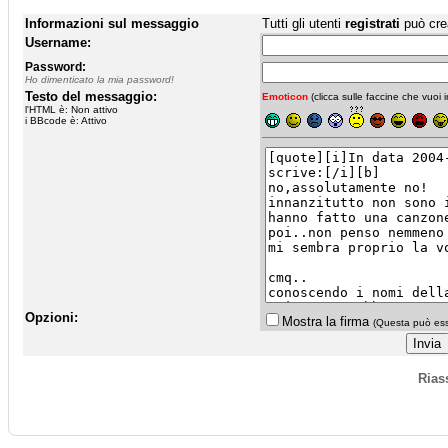
Informazioni sul messaggio
Tutti gli utenti
registrati
può cre
Username:
Password:
Ho dimenticato la mia password!
Testo del messaggio:
Emoticon
(clicca sulle faccine che vuoi in
l'HTML è: Non attivo
i BBcode è: Attivo
Opzioni:
Mostra la firma
(Questa può esse
Rias