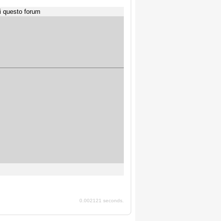
i questo forum
0.002121 seconds.