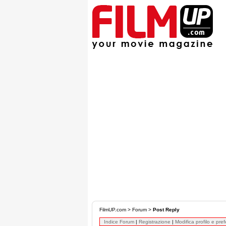
FilmUP.com
>
Forum
>
Post Reply
Indice Forum
|
Registrazione
|
Modifica profilo e pre