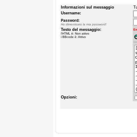
Informazioni sul messaggio
Tu
Username:
Password:
Ho dimenticato la mia password!
Testo del messaggio:
Em
l'HTML è: Non attivo
i BBcode è: Attivo
Opzioni: