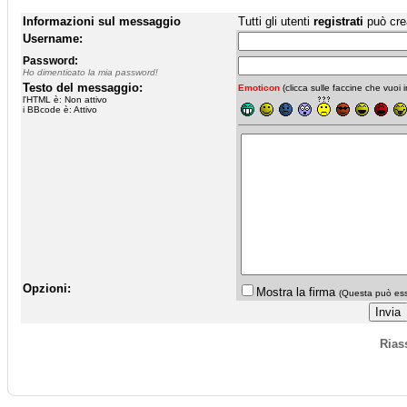
Informazioni sul messaggio
Tutti gli utenti
registrati
può cre
Username:
Password:
Ho dimenticato la mia password!
Testo del messaggio:
Emoticon
(clicca sulle faccine che vuoi in
l'HTML è: Non attivo
i BBcode è: Attivo
Opzioni:
Mostra la firma
(Questa può esse
Rias