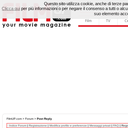
Questo sito utilizza cookie, anche di terze parti
Clicca qui
per più informazioni o per negare il consenso a tutti o a
suo elemento accon
Film
TV
C
FilmUP.com
>
Forum
>
Post Reply
Indice Forum
|
Registrazione
|
Modifica profilo e preferenze
|
Messaggi privati
|
FAQ
|
Reg