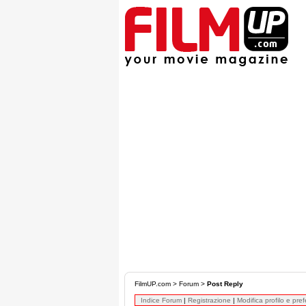
FilmUP.com
>
Forum
>
Post Reply
Indice Forum
|
Registrazione
|
Modifica profilo e pre