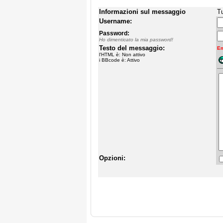
Informazioni sul messaggio
Tu
Username:
Password:
Ho dimenticato la mia password!
Testo del messaggio:
Em
l'HTML è: Non attivo
i BBcode è: Attivo
Opzioni: