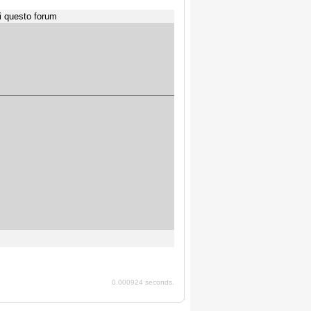
i questo forum
0.000924 seconds.