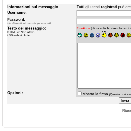
Informazioni sul messaggio
Tutti gli utenti
registrati
può cre
Username:
Password:
Ho dimenticato la mia password!
Testo del messaggio:
Emoticon
(clicca sulle faccine che vuoi in
l'HTML è: Non attivo
i BBcode è: Attivo
Opzioni:
Mostra la firma
(Questa può esse
Rias