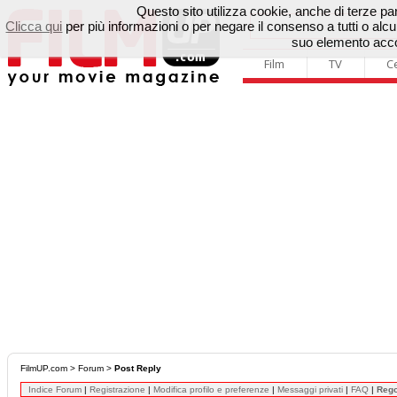
Questo sito utilizza cookie, anche di terze parti
Clicca qui
per più informazioni o per negare il consenso a tutti o a
suo elemento accon
Film
TV
C
FilmUP.com
>
Forum
>
Post Reply
Indice Forum
|
Registrazione
|
Modifica profilo e preferenze
|
Messaggi privati
|
FAQ
|
Reg