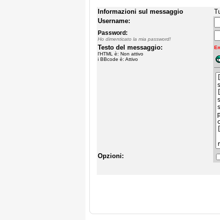
Informazioni sul messaggio
Tu
Username:
Password:
Ho dimenticato la mia password!
Testo del messaggio:
Em
l'HTML è: Non attivo
i BBcode è: Attivo
Opzioni: