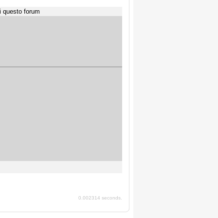
i questo forum
0.002314 seconds.