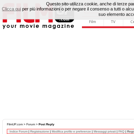
Questo sito utilizza cookie, anche di terze parti
Clicca qui
per più informazioni o per negare il consenso a tutti o a
suo elemento accon
Film
TV
C
FilmUP.com
>
Forum
>
Post Reply
Indice Forum
|
Registrazione
|
Modifica profilo e preferenze
|
Messaggi privati
|
FAQ
|
Reg