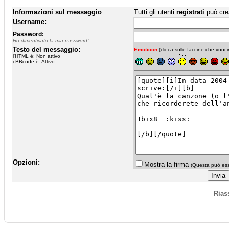
Informazioni sul messaggio
Tutti gli utenti
registrati
può cre
Username:
Password:
Ho dimenticato la mia password!
Testo del messaggio:
Emoticon
(clicca sulle faccine che vuoi in
l'HTML è: Non attivo
i BBcode è: Attivo
Opzioni:
Mostra la firma
(Questa può esse
Rias