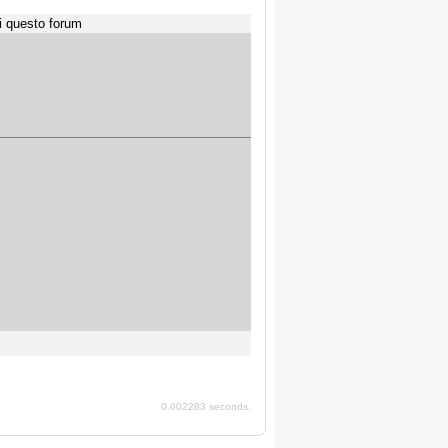
i questo forum
0.002283 seconds.