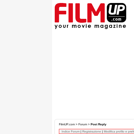
FilmUP.com
>
Forum
>
Post Reply
Indice Forum
|
Registrazione
|
Modifica profilo e pre