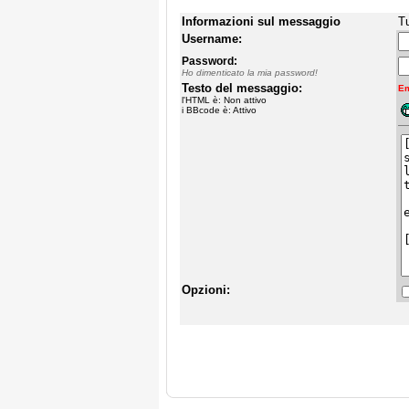
Informazioni sul messaggio
Tu
Username:
Password:
Ho dimenticato la mia password!
Testo del messaggio:
Em
l'HTML è: Non attivo
i BBcode è: Attivo
Opzioni: