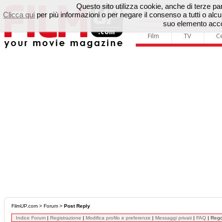
Questo sito utilizza cookie, anche di terze parti
Clicca qui
per più informazioni o per negare il consenso a tutti o a
suo elemento accon
Film
TV
C
FilmUP.com
>
Forum
>
Post Reply
Indice Forum
|
Registrazione
|
Modifica profilo e preferenze
|
Messaggi privati
|
FAQ
|
Reg