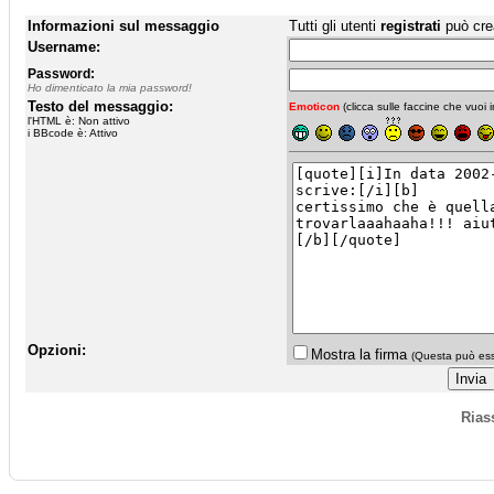
Informazioni sul messaggio
Tutti gli utenti
registrati
può cre
Username:
Password:
Ho dimenticato la mia password!
Testo del messaggio:
Emoticon
(clicca sulle faccine che vuoi in
l'HTML è: Non attivo
i BBcode è: Attivo
Opzioni:
Mostra la firma
(Questa può esse
Rias