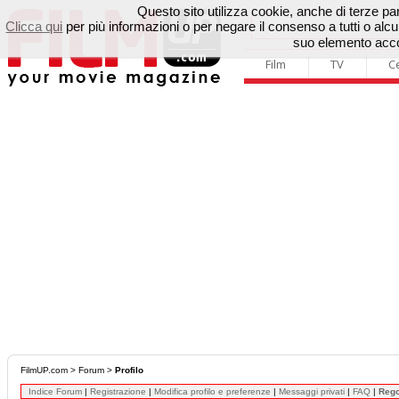
Questo sito utilizza cookie, anche di terze parti
Clicca qui
per più informazioni o per negare il consenso a tutti o a
suo elemento accon
Film
TV
C
FilmUP.com
>
Forum
>
Profilo
Indice Forum
|
Registrazione
|
Modifica profilo e preferenze
|
Messaggi privati
|
FAQ
|
Reg