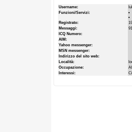
Username:
l
Funzioni/Servizi:
Registrato:
19
Messaggi:
91
ICQ Numero:
AIM:
Yahoo messenger:
MSN messenger:
Indirizzo del sito web:
Località:
lo
Occupazione:
Al
Interessi:
C