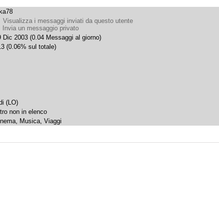
uka78
Visualizza i messaggi inviati da questo utente
Invia un messaggio privato
 Dic 2003 (0.04 Messaggi al giorno)
3 (0.06% sul totale)
di (LO)
tro non in elenco
inema, Musica, Viaggi