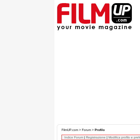
FilmUP.com
>
Forum
>
Profilo
Indice Forum
|
Registrazione
|
Modifica profilo e pre