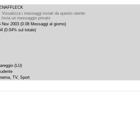
ENAFFLECK
Visualizza i messaggi inviati da questo utente
Invia un messaggio privato
6 Nov 2003 (0.08 Messaggi al giorno)
4 (0.04% sul totale)
iareggio (LU)
tudente
inema, TV, Sport