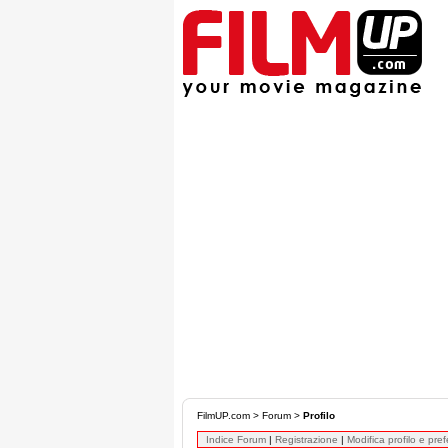
FilmUP.com
>
Forum
>
Profilo
Indice Forum
|
Registrazione
|
Modifica profilo e pre