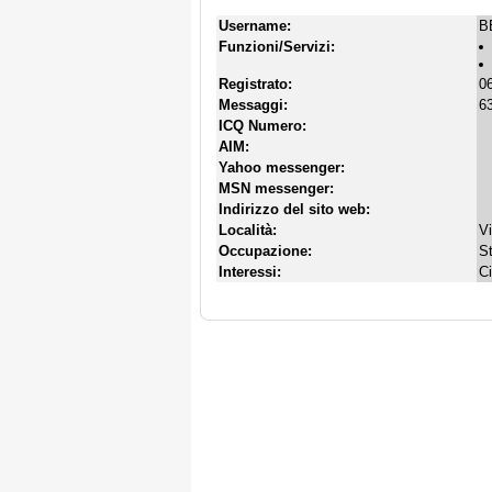
Username:
B
Funzioni/Servizi:
Registrato:
0
Messaggi:
63
ICQ Numero:
AIM:
Yahoo messenger:
MSN messenger:
Indirizzo del sito web:
Località:
V
Occupazione:
S
Interessi:
C