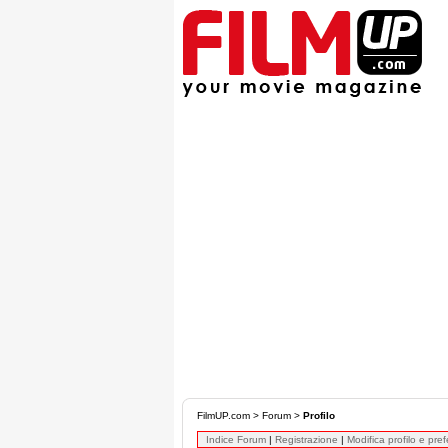
FilmUP.com
>
Forum
>
Profilo
Indice Forum
|
Registrazione
|
Modifica profilo e pre