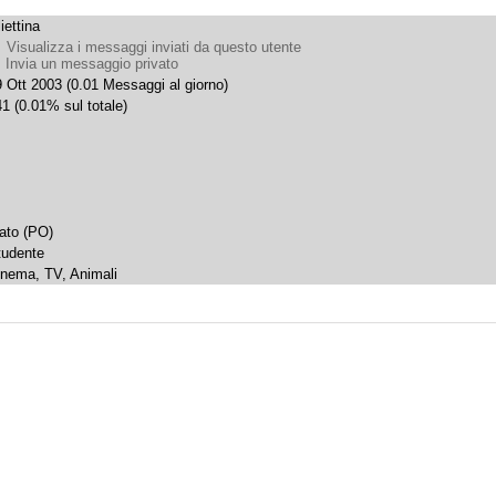
liettina
Visualizza i messaggi inviati da questo utente
Invia un messaggio privato
 Ott 2003 (0.01 Messaggi al giorno)
1 (0.01% sul totale)
rato (PO)
tudente
inema, TV, Animali