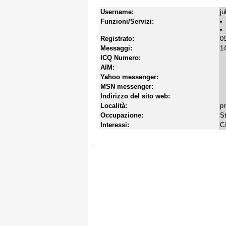
Username:
ju
Funzioni/Servizi:
Registrato:
09
Messaggi:
14
ICQ Numero:
AIM:
Yahoo messenger:
MSN messenger:
Indirizzo del sito web:
Località:
p
Occupazione:
S
Interessi:
C