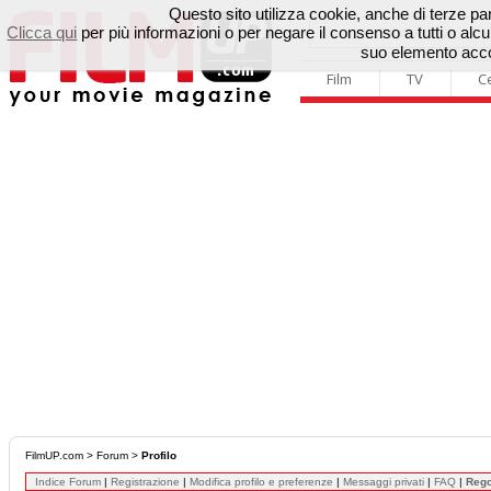
Questo sito utilizza cookie, anche di terze parti
Clicca qui
per più informazioni o per negare il consenso a tutti o a
suo elemento accon
Film
TV
C
FilmUP.com
>
Forum
>
Profilo
Indice Forum
|
Registrazione
|
Modifica profilo e preferenze
|
Messaggi privati
|
FAQ
|
Reg