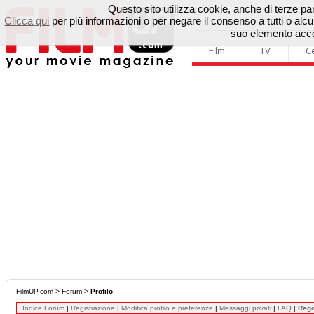
Questo sito utilizza cookie, anche di terze parti
Clicca qui
per più informazioni o per negare il consenso a tutti o a
suo elemento accon
Film
TV
C
FilmUP.com
>
Forum
>
Profilo
Indice Forum
|
Registrazione
|
Modifica profilo e preferenze
|
Messaggi privati
|
FAQ
|
Reg