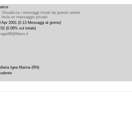
arice
Visualizza i messaggi inviati da questo utente
Invia un messaggio privato
 Apr 2001 (0.13 Messaggi al giorno)
32 (0.08% sul totale)
ragar88@libero.it
llaria Igea Marina (RN)
tudente