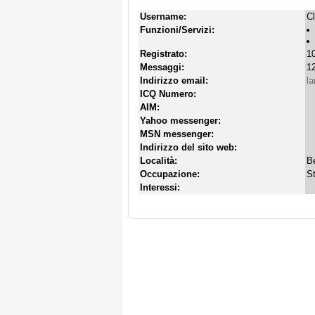
Username:
Cl
Funzioni/Servizi:
Registrato:
10
Messaggi:
12
Indirizzo email:
la
ICQ Numero:
AIM:
Yahoo messenger:
MSN messenger:
Indirizzo del sito web:
Località:
Be
Occupazione:
S
Interessi: