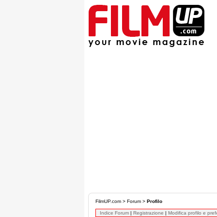
FilmUP.com
>
Forum
>
Profilo
Indice Forum
|
Registrazione
|
Modifica profilo e pre