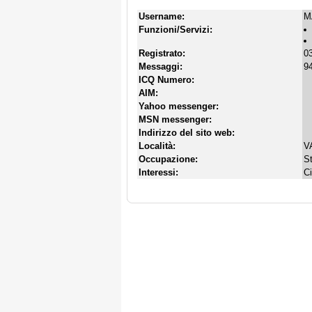
Username:
M
Funzioni/Servizi:
Registrato:
03
Messaggi:
94
ICQ Numero:
AIM:
Yahoo messenger:
MSN messenger:
Indirizzo del sito web:
Località:
V
Occupazione:
S
Interessi:
C