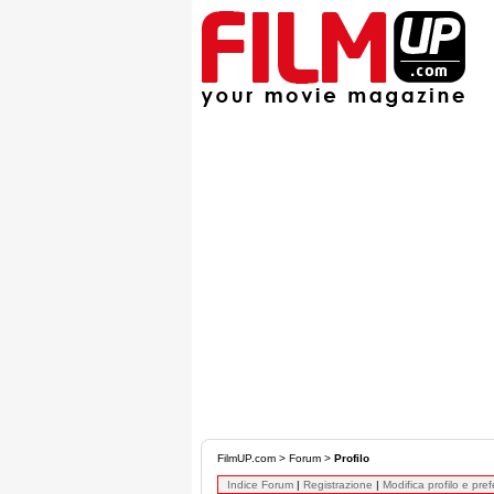
FilmUP.com
>
Forum
>
Profilo
Indice Forum
|
Registrazione
|
Modifica profilo e pre