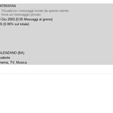
ATRIXFAN
Visualizza i messaggi inviati da questo utente
Invia un messaggio privato
 Giu 2003 (0.05 Messaggi al giorno)
5 (0.06% sul totale)
ALENZANO (BA)
tudente
inema, TV, Musica