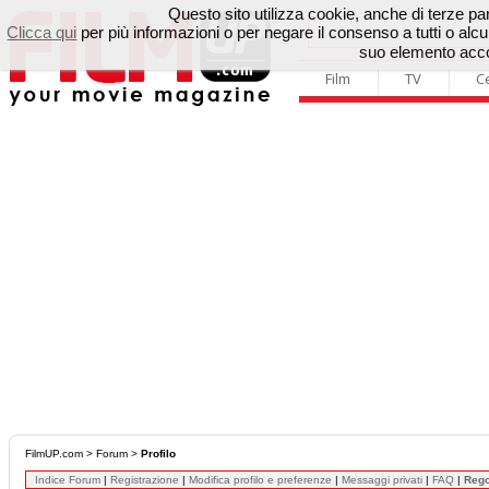
Questo sito utilizza cookie, anche di terze parti
Clicca qui
per più informazioni o per negare il consenso a tutti o a
suo elemento accon
Film
TV
C
FilmUP.com
>
Forum
>
Profilo
Indice Forum
|
Registrazione
|
Modifica profilo e preferenze
|
Messaggi privati
|
FAQ
|
Reg