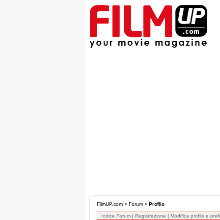
FilmUP.com
>
Forum
>
Profilo
Indice Forum
|
Registrazione
|
Modifica profilo e pre