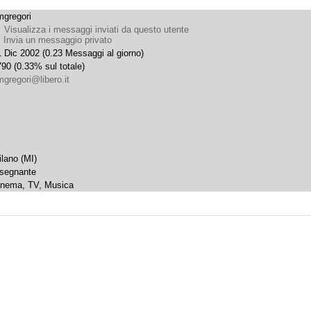
mgregori
Visualizza i messaggi inviati da questo utente
Invia un messaggio privato
 Dic 2002 (0.23 Messaggi al giorno)
90 (0.33% sul totale)
gregori@libero.it
ilano (MI)
nsegnante
inema, TV, Musica