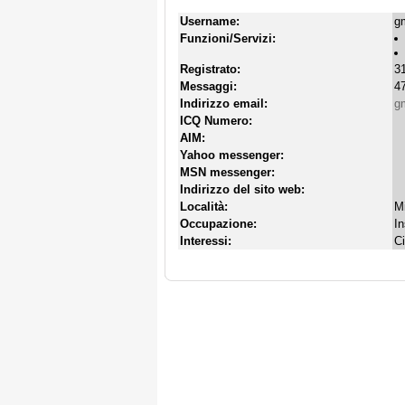
Username:
g
Funzioni/Servizi:
Registrato:
31
Messaggi:
47
Indirizzo email:
gm
ICQ Numero:
AIM:
Yahoo messenger:
MSN messenger:
Indirizzo del sito web:
Località:
M
Occupazione:
I
Interessi:
C