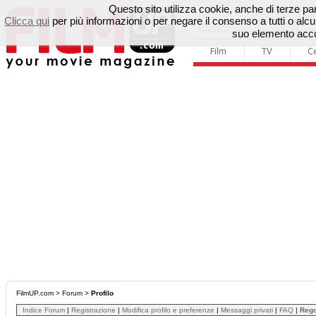
Questo sito utilizza cookie, anche di terze parti
Clicca qui
per più informazioni o per negare il consenso a tutti o a
suo elemento accon
Film
TV
C
FilmUP.com
>
Forum
>
Profilo
Indice Forum
|
Registrazione
|
Modifica profilo e preferenze
|
Messaggi privati
|
FAQ
|
Reg