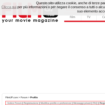
Questo sito utilizza cookie, anche di terze parti
Clicca qui
per più informazioni o per negare il consenso a tutti o a
suo elemento accon
Film
TV
C
FilmUP.com
>
Forum
>
Profilo
Indice Forum
|
Registrazione
|
Modifica profilo e preferenze
|
Messaggi privati
|
FAQ
|
Reg