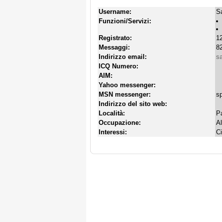
Username:
S
Funzioni/Servizi:
Registrato:
12
Messaggi:
82
Indirizzo email:
s
ICQ Numero:
AIM:
Yahoo messenger:
MSN messenger:
s
Indirizzo del sito web:
Località:
Pa
Occupazione:
Al
Interessi:
C