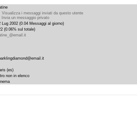
atine
Visualizza i messaggi inviati da questo utente
Invia un messaggio privato
 Lug 2002 (0.04 Messaggi al giorno)
2 (0.06% sul totale)
atine_@email.it
parklingdiamond@email.it
ris (es)
tro non in elenco
inema