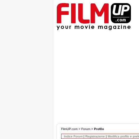
FilmUP.com
>
Forum
>
Profilo
Indice Forum
|
Registrazione
|
Modifica profilo e pre