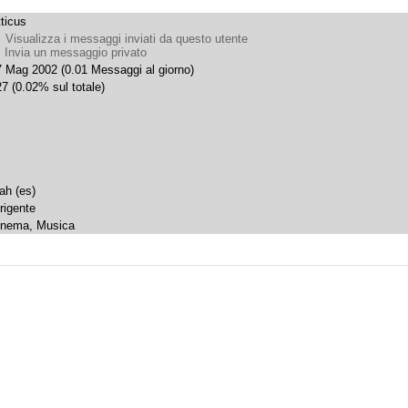
ticus
Visualizza i messaggi inviati da questo utente
Invia un messaggio privato
7 Mag 2002 (0.01 Messaggi al giorno)
7 (0.02% sul totale)
ah (es)
irigente
inema, Musica