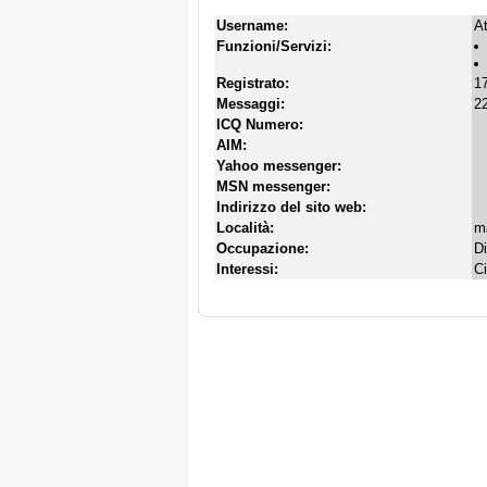
Username:
At
Funzioni/Servizi:
Registrato:
1
Messaggi:
22
ICQ Numero:
AIM:
Yahoo messenger:
MSN messenger:
Indirizzo del sito web:
Località:
m
Occupazione:
D
Interessi:
C