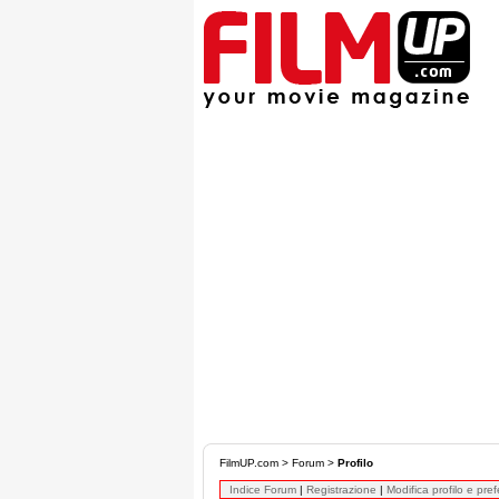
FilmUP.com
>
Forum
>
Profilo
Indice Forum
|
Registrazione
|
Modifica profilo e pre