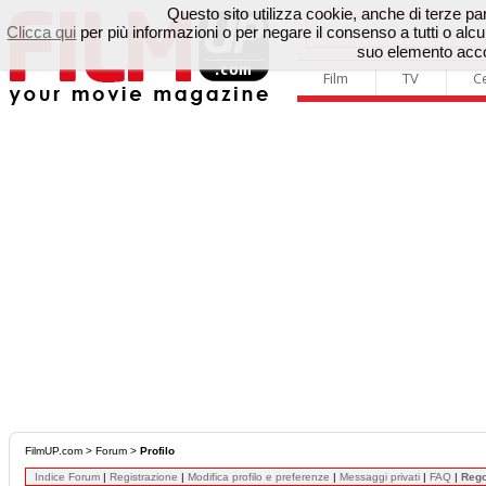
Questo sito utilizza cookie, anche di terze parti
Clicca qui
per più informazioni o per negare il consenso a tutti o a
suo elemento accon
Film
TV
C
FilmUP.com
>
Forum
>
Profilo
Indice Forum
|
Registrazione
|
Modifica profilo e preferenze
|
Messaggi privati
|
FAQ
|
Reg