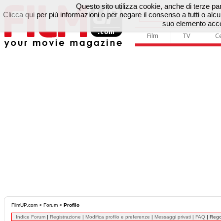
Questo sito utilizza cookie, anche di terze parti
Clicca qui
per più informazioni o per negare il consenso a tutti o a
suo elemento accon
Film
TV
C
FilmUP.com
>
Forum
>
Profilo
Indice Forum
|
Registrazione
|
Modifica profilo e preferenze
|
Messaggi privati
|
FAQ
|
Reg