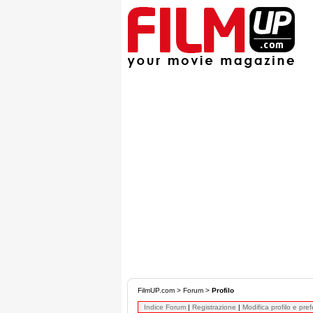
FilmUP.com
>
Forum
>
Profilo
Indice Forum
|
Registrazione
|
Modifica profilo e pre