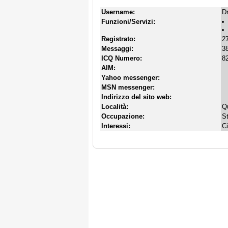
Username:
Dr
Funzioni/Servizi:
Registrato:
2
Messaggi:
38
ICQ Numero:
8
AIM:
Yahoo messenger:
MSN messenger:
Indirizzo del sito web:
Località:
Q
Occupazione:
S
Interessi:
C