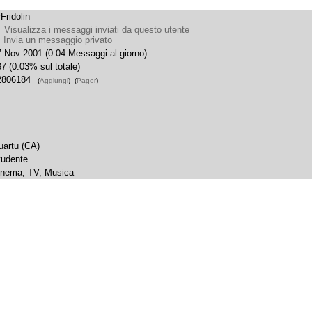
Fridolin
Visualizza i messaggi inviati da questo utente
Invia un messaggio privato
7 Nov 2001 (0.04 Messaggi al giorno)
7 (0.03% sul totale)
2806184
(
Aggiungi
)
(
Pager
)
uartu (CA)
tudente
inema, TV, Musica