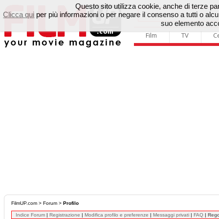
Questo sito utilizza cookie, anche di terze parti
Clicca qui
per più informazioni o per negare il consenso a tutti o a
suo elemento accon
Film
TV
C
FilmUP.com
>
Forum
>
Profilo
Indice Forum
|
Registrazione
|
Modifica profilo e preferenze
|
Messaggi privati
|
FAQ
|
Reg