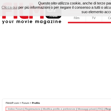
Questo sito utilizza cookie, anche di terze parti
Clicca qui
per più informazioni o per negare il consenso a tutti o a
suo elemento accon
Film
TV
C
FilmUP.com
>
Forum
>
Profilo
Indice Forum
|
Registrazione
|
Modifica profilo e preferenze
|
Messaggi privati
|
FAQ
|
Reg