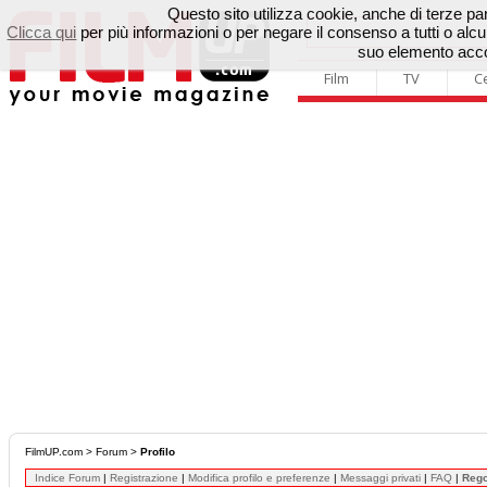
Questo sito utilizza cookie, anche di terze parti
Clicca qui
per più informazioni o per negare il consenso a tutti o a
suo elemento accon
Film
TV
C
FilmUP.com
>
Forum
>
Profilo
Indice Forum
|
Registrazione
|
Modifica profilo e preferenze
|
Messaggi privati
|
FAQ
|
Reg