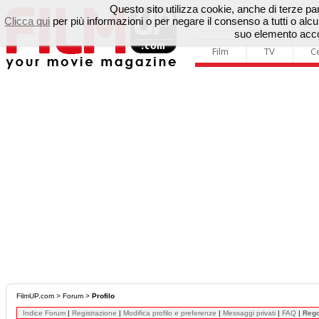
Questo sito utilizza cookie, anche di terze parti
Clicca qui
per più informazioni o per negare il consenso a tutti o a
suo elemento accon
Film
TV
C
FilmUP.com
>
Forum
>
Profilo
Indice Forum
|
Registrazione
|
Modifica profilo e preferenze
|
Messaggi privati
|
FAQ
|
Reg