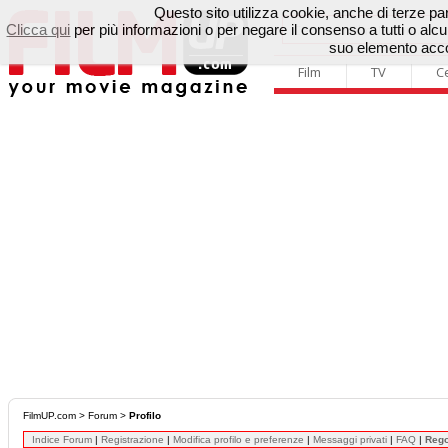
Questo sito utilizza cookie, anche di terze parti
Clicca qui
per più informazioni o per negare il consenso a tutti o a
suo elemento accon
Film
TV
C
FilmUP.com
>
Forum
>
Profilo
Indice Forum
|
Registrazione
|
Modifica profilo e preferenze
|
Messaggi privati
|
FAQ
|
Reg