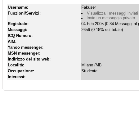
Username:
Fakuser
Funzioni/Servizi:
Visualizza i messaggi inviati
Invia un messaggio privato
Registrato:
04 Feb 2005 (0.34 Messaggi al g
Messaggi:
2656 (0.18% sul totale)
ICQ Numero:
AIM:
Yahoo messenger:
MSN messenger:
Indirizzo del sito web:
Località:
Milano (MI)
Occupazione:
Studente
Interessi: